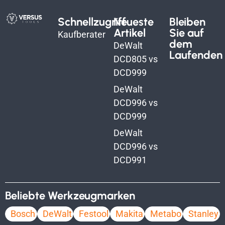
Schnellzugriff
Neueste
Bleiben
Artikel
Sie auf
Kaufberater
dem
DeWalt
Laufenden
DCD805 vs
DCD999
DeWalt
DCD996 vs
DCD999
DeWalt
DCD996 vs
DCD991
Beliebte Werkzeugmarken
Bosch
DeWalt
Festool
Makita
Metabo
Stanley