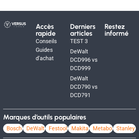
Accès
Derniers
Restez
rapide
articles
informé
Conseils
TEST 3
Guides
DeWalt
d'achat
DCD996 vs
DCD999
DeWalt
DCD790 vs
DCD791
Marques d’outils populaires
Bosch
DeWalt
Festool
Makita
Metabo
Stanley