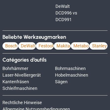
DeWalt
DCD996 vs
DCD991
Beliebte Werkzeugmarken
Bosch
DeWalt
Festool
Makita
Metabo
Stanley
Catégories d’outils
Bohrhämmer
Bohrmaschinen
Laser-Nivelliergerät
Hobelmaschinen
Kantenfräsen
Sägen
Schleifmaschinen
Rechtliche Hinweise
Allgemeine Nutzungsbedingungen