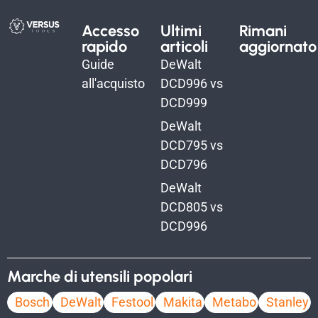
Accesso
Ultimi
Rimani
rapido
articoli
aggiornato
Guide
DeWalt
all'acquisto
DCD996 vs
DCD999
DeWalt
DCD795 vs
DCD796
DeWalt
DCD805 vs
DCD996
Marche di utensili popolari
Bosch
DeWalt
Festool
Makita
Metabo
Stanley