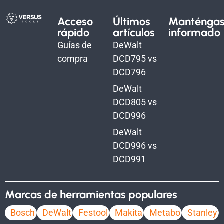
Acceso
Últimos
Manténga
rápido
artículos
informado
Guías de
DeWalt
compra
DCD795 vs
DCD796
DeWalt
DCD805 vs
DCD996
DeWalt
DCD996 vs
DCD991
Marcas de herramientas populares
Bosch
DeWalt
Festool
Makita
Metabo
Stanley