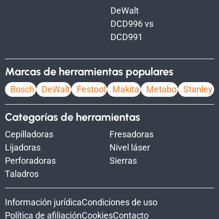
DeWalt
DCD996 vs
DCD991
Marcas de herramientas populares
Bosch
DeWalt
Festool
Makita
Metabo
Stanley
Categorías de herramientas
Cepilladoras
Fresadoras
Lijadoras
Nivel láser
Perforadoras
Sierras
Taladros
Información jurídica
Condiciones de uso
Política de afiliación
Cookies
Contacto