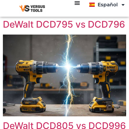
Español
Italiano
DeWalt DCD795 vs DCD796
DeWalt DCD805 vs DCD996