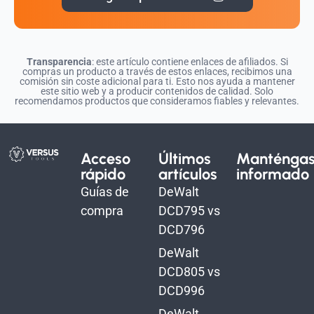
Transparencia
: este artículo contiene enlaces de afiliados. Si
compras un producto a través de estos enlaces, recibimos una
comisión sin coste adicional para ti. Esto nos ayuda a mantener
este sitio web y a producir contenidos de calidad. Solo
recomendamos productos que consideramos fiables y relevantes.
Acceso
Últimos
Manténga
rápido
artículos
informado
Guías de
DeWalt
compra
DCD795 vs
DCD796
DeWalt
DCD805 vs
DCD996
DeWalt