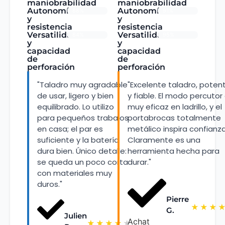
maniobrabilidad
maniobrabilidad
Autonomía
Autonomía
88%
91%
y
y
resistencia
resistencia
Versatilidad
Versatilidad
84%
95%
y
y
capacidad
capacidad
de
de
perforación
perforación
"Taladro muy agradable
"Excelente taladro, poten
de usar, ligero y bien
y fiable. El modo percutor
equilibrado. Lo utilizo
muy eficaz en ladrillo, y el
para pequeños trabajos
portabrocas totalmente
en casa; el par es
metálico inspira confianza
suficiente y la batería
Claramente es una
dura bien. Único detalle:
herramienta hecha para
se queda un poco corta
durar."
con materiales muy
duros."
Pierre
★
★
★
G.
Julien
Achat
★
★
★
★
★