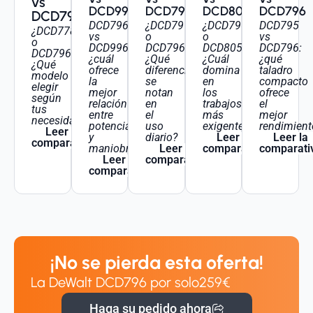
vs
DCD996
DCD796
DCD805
DCD796
DCD796
DCD796
¿DCD791
¿DCD796
DCD795
¿DCD778
vs
o
o
vs
o
DCD996:
DCD796?
DCD805?
DCD796:
DCD796?
¿cuál
¿Qué
¿Cuál
¿qué
¿Qué
ofrece
diferencias
domina
taladro
modelo
la
se
en
compacto
elegir
mejor
notan
los
ofrece
según
relación
en
trabajos
el
tus
entre
el
más
mejor
necesidades?
potencia
uso
exigentes?
rendimient
Leer la
y
diario?
Leer la
Leer la
comparativa
maniobrabilidad?
Leer la
comparativa
comparati
Leer la
comparativa
comparativa
¡No se pierda esta oferta!
La DeWalt DCD796 por solo
259€
Haga su pedido ahora