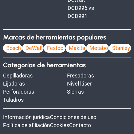
DCD996 vs
DCD991
Marcas de herramientas populares
Bosch
DeWalt
Festool
Makita
Metabo
Stanley
Categorías de herramientas
Cepilladoras
Fresadoras
Lijadoras
Nivel láser
Perforadoras
Sierras
Taladros
Información jurídica
Condiciones de uso
Política de afiliación
Cookies
Contacto