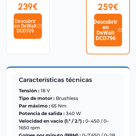
239€
259€
Descubrir
Descubrir
en DeWalt
en
DCD709
DeWalt
DCD796
Características técnicas
Tensión :
18 V
Tipo de motor :
Brushless
Par máximo :
65 Nm
Potencia de salida :
340 W
Velocidad en vacío (1.ª / 2.ª) :
0–450 / 0–
1650 rpm
Golpes por minuto (BPM) :
0–7 650 / 0–28