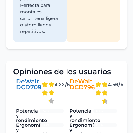
Perfecta para
montajes,
carpintería ligera
o atornillados
repetitivos.
Opiniones de los usuarios
DeWalt
DeWalt
4.33/5
4.56/5
DCD709
DCD796
Potencia
Potencia
82%
94%
y
y
rendimiento
rendimiento
Ergonomía
Ergonomía
93%
85%
y
y