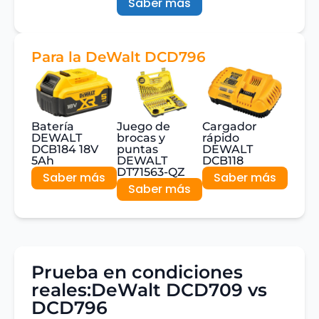
Saber más
Para la DeWalt DCD796
Batería
Juego de
Cargador
DEWALT
brocas y
rápido
DCB184 18V
puntas
DEWALT
5Ah
DEWALT
DCB118
DT71563-QZ
Saber más
Saber más
Saber más
Prueba en condiciones
reales:DeWalt DCD709 vs
DCD796