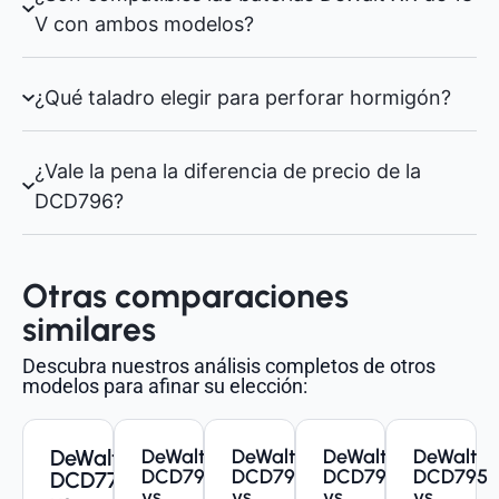
V con ambos modelos?
¿Qué taladro elegir para perforar hormigón?
¿Vale la pena la diferencia de precio de la
DCD796?
Otras comparaciones
similares
Descubra nuestros análisis completos de otros
modelos para afinar su elección:
DeWalt
DeWalt
DeWalt
DeWalt
DeWalt
DCD796
DCD791
DCD796
DCD795
DCD778
vs
vs
vs
vs