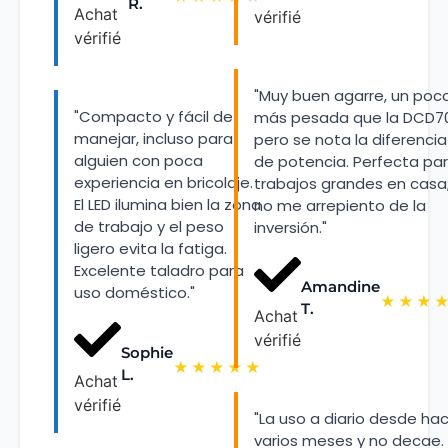
R.
Achat
vérifié
vérifié
"Muy buen agarre, un poc
"Compacto y fácil de
más pesada que la DCD7
manejar, incluso para
pero se nota la diferencia
alguien con poca
de potencia. Perfecta pa
experiencia en bricolaje.
trabajos grandes en casa
El LED ilumina bien la zona
no me arrepiento de la
de trabajo y el peso
inversión."
ligero evita la fatiga.
Excelente taladro para
Amandine
uso doméstico."
★
★
★
T.
Achat
vérifié
Sophie
★
★
★
★
★
L.
Achat
vérifié
"La uso a diario desde ha
varios meses y no decae.