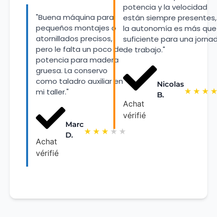
potencia y la velocidad
"Buena máquina para
están siempre presentes,
pequeños montajes o
la autonomía es más que
atornillados precisos,
suficiente para una jorna
pero le falta un poco de
de trabajo."
potencia para madera
gruesa. La conservo
como taladro auxiliar en
Nicolas
★
★
★
mi taller."
B.
Achat
vérifié
Marc
★
★
★
★
★
D.
Achat
vérifié