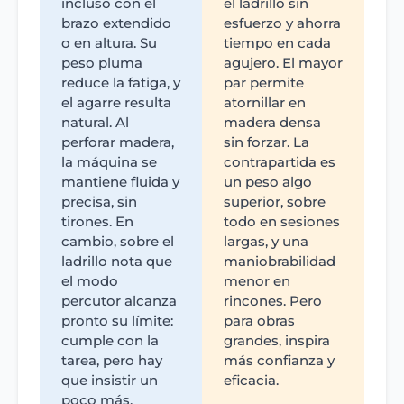
incluso con el
el ladrillo sin
brazo extendido
esfuerzo y ahorra
o en altura. Su
tiempo en cada
peso pluma
agujero. El mayor
reduce la fatiga, y
par permite
el agarre resulta
atornillar en
natural. Al
madera densa
perforar madera,
sin forzar. La
la máquina se
contrapartida es
mantiene fluida y
un peso algo
precisa, sin
superior, sobre
tirones. En
todo en sesiones
cambio, sobre el
largas, y una
ladrillo nota que
maniobrabilidad
el modo
menor en
percutor alcanza
rincones. Pero
pronto su límite:
para obras
cumple con la
grandes, inspira
tarea, pero hay
más confianza y
que insistir un
eficacia.
poco más.