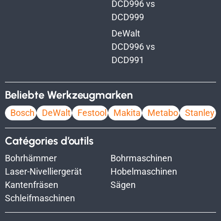
DCD996 vs
DCD999
DeWalt
DCD996 vs
DCD991
Beliebte Werkzeugmarken
Bosch
DeWalt
Festool
Makita
Metabo
Stanley
Catégories d’outils
Bohrhämmer
Bohrmaschinen
Laser-Nivelliergerät
Hobelmaschinen
Kantenfräsen
Sägen
Schleifmaschinen