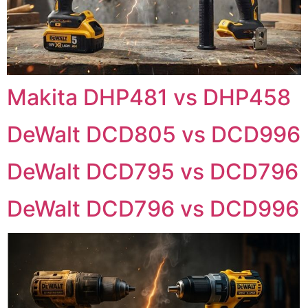
Makita DHP481 vs DHP458
DeWalt DCD805 vs DCD996
DeWalt DCD795 vs DCD796
DeWalt DCD796 vs DCD996