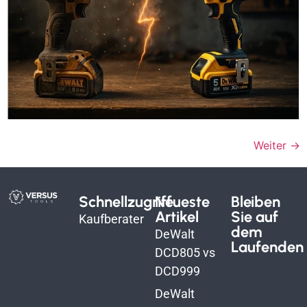
Weiter
→
Schnellzugriff
Neueste
Bleiben
Artikel
Sie auf
Kaufberater
dem
DeWalt
Laufenden
DCD805 vs
DCD999
DeWalt