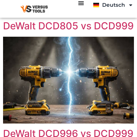
Deutsch
Italiano
DeWalt DCD805 vs DCD999
DeWalt DCD996 vs DCD999