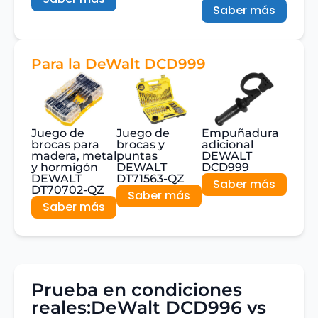
Saber más
Para la DeWalt DCD999
Juego de
Juego de
Empuñadura
brocas para
brocas y
adicional
madera, metal
puntas
DEWALT
y hormigón
DEWALT
DCD999
DEWALT
DT71563-QZ
Saber más
DT70702-QZ
Saber más
Saber más
Prueba en condiciones
reales:DeWalt DCD996 vs