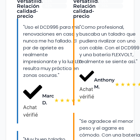
Versatilidad
Versatilidad
83%
95%
Relación
Relación
92%
73%
calidad-
calidad-
precio
precio
"Uso el DCD996 para mis
"Como profesional,
renovaciones en casa y
buscaba un taladro que
nunca me ha fallado. El
pudiera rivalizar con uno
par de apriete es
con cable. Con el DCD999
realmente
y una batería FLEXVOLT,
impresionante y la luz LED
realmente se siente así."
resulta muy práctica en
zonas oscuras."
Anthony
★
★
★
★
M.
Achat
Marc
vérifié
★
★
★
★
★
D.
Achat
vérifié
"Se agradece el menor
peso y el agarre es
cómodo. Con una batería
"Muy buen taladro,