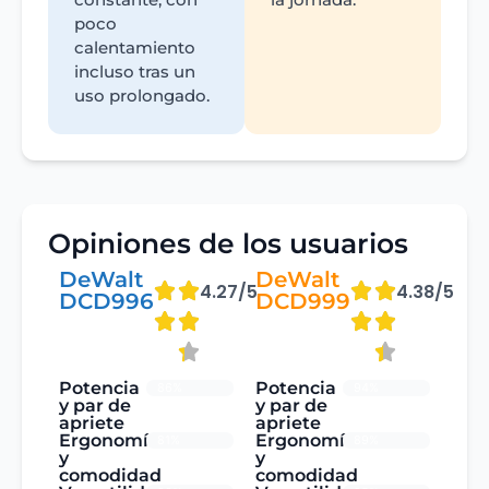
poco
calentamiento
incluso tras un
uso prolongado.
Opiniones de los usuarios
DeWalt
DeWalt
4.27/5
4.38/5
DCD996
DCD999
Potencia
Potencia
86%
94%
y par de
y par de
apriete
apriete
Ergonomía
Ergonomía
81%
89%
y
y
comodidad
comodidad