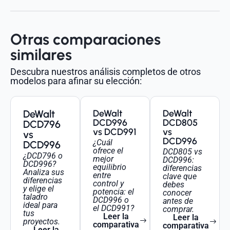
Otras comparaciones
similares
Descubra nuestros análisis completos de otros
modelos para afinar su elección:
DeWalt
DeWalt
DeWalt
DCD996
DCD805
DCD796
vs DCD991
vs
vs
DCD996
¿Cuál
DCD996
ofrece el
DCD805 vs
¿DCD796 o
mejor
DCD996:
DCD996?
equilibrio
diferencias
Analiza sus
entre
clave que
diferencias
control y
debes
y elige el
potencia: el
conocer
taladro
DCD996 o
antes de
ideal para
el DCD991?
comprar.
tus
Leer la
Leer la
proyectos.
comparativa
comparativa
Leer la