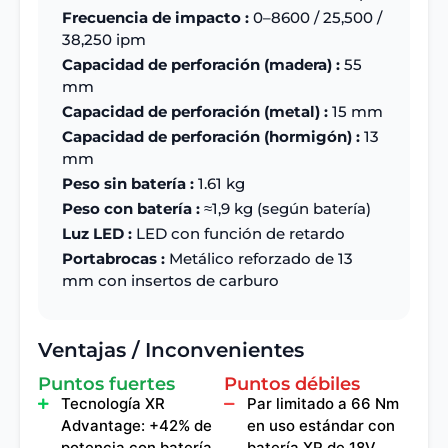
Frecuencia de impacto :
0–8600 / 25,500 /
38,250 ipm
Capacidad de perforación (madera) :
55
mm
Capacidad de perforación (metal) :
15 mm
Capacidad de perforación (hormigón) :
13
mm
Peso sin batería :
1.61 kg
Peso con batería :
≈1,9 kg (según batería)
Luz LED :
LED con función de retardo
Portabrocas :
Metálico reforzado de 13
mm con insertos de carburo
Ventajas / Inconvenientes
Puntos fuertes
Puntos débiles
Tecnología XR
Par limitado a 66 Nm
Advantage: +42% de
en uso estándar con
potencia con batería
batería XR de 18V