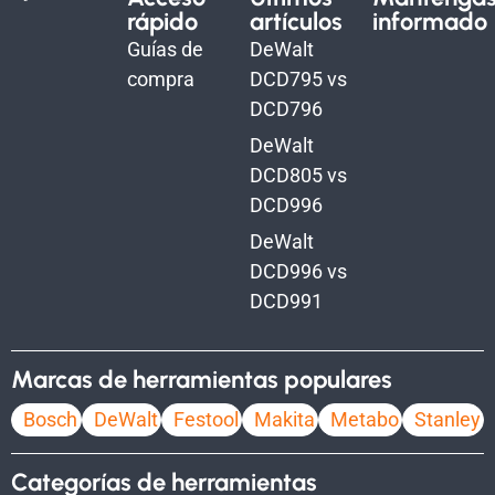
rápido
artículos
informado
Guías de
DeWalt
compra
DCD795 vs
DCD796
DeWalt
DCD805 vs
DCD996
DeWalt
DCD996 vs
DCD991
Marcas de herramientas populares
Bosch
DeWalt
Festool
Makita
Metabo
Stanley
Categorías de herramientas