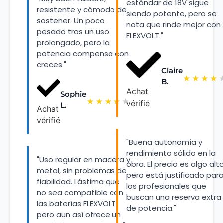
estándar de 18V sigue
resistente y cómodo de
siendo potente, pero se
sostener. Un poco
nota que rinde mejor con
pesado tras un uso
FLEXVOLT."
prolongado, pero la
potencia compensa con
creces."
Claire
★
★
★
★
B.
Achat
Sophie
★
★
★
★
★
vérifié
L.
Achat
vérifié
"Buena autonomía y
rendimiento sólido en la
"Uso regular en madera y
obra. El precio es algo alto
metal, sin problemas de
pero está justificado par
fiabilidad. Lástima que
los profesionales que
no sea compatible con
buscan una reserva extra
las baterías FLEXVOLT,
de potencia."
pero aun así ofrece un