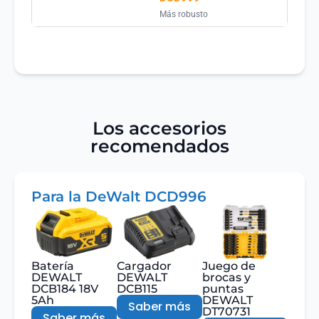
Más robusto
Los accesorios
recomendados
Para la DeWalt DCD996
Batería
Cargador
Juego de
DEWALT
DEWALT
brocas y
DCB184 18V
DCB115
puntas
5Ah
DEWALT
Saber más
DT70731
Saber más