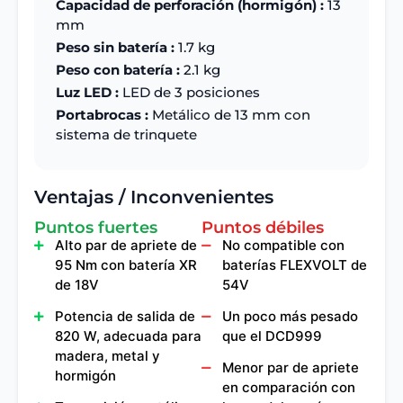
Capacidad de perforación (hormigón) :
13
mm
Peso sin batería :
1.7 kg
Peso con batería :
2.1 kg
Luz LED :
LED de 3 posiciones
Portabrocas :
Metálico de 13 mm con
sistema de trinquete
Ventajas / Inconvenientes
Puntos fuertes
Puntos débiles
Alto par de apriete de
No compatible con
95 Nm con batería XR
baterías FLEXVOLT de
de 18V
54V
Potencia de salida de
Un poco más pesado
820 W, adecuada para
que el DCD999
madera, metal y
Menor par de apriete
hormigón
en comparación con