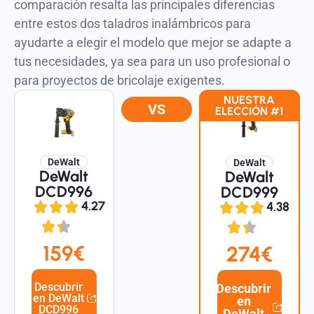
comparación resalta las principales diferencias
entre estos dos taladros inalámbricos para
ayudarte a elegir el modelo que mejor se adapte a
tus necesidades, ya sea para un uso profesional o
para proyectos de bricolaje exigentes.
NUESTRA
VS
ELECCIÓN #1
DeWalt
DeWalt
DeWalt
DeWalt
DCD996
DCD999
4.27
4.38
159€
274€
Descubrir
Descubrir
en DeWalt
en
DCD996
DeWalt