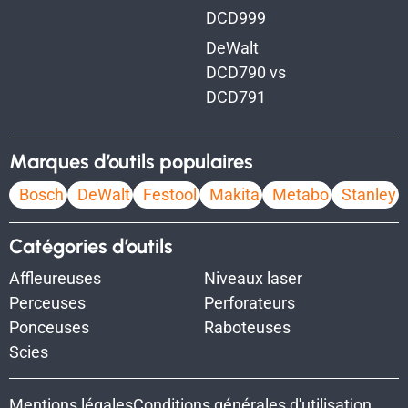
DCD999
DeWalt
DCD790 vs
DCD791
Marques d’outils populaires
Bosch
DeWalt
Festool
Makita
Metabo
Stanley
Catégories d’outils
Affleureuses
Niveaux laser
Perceuses
Perforateurs
Ponceuses
Raboteuses
Scies
Mentions légales
Conditions générales d'utilisation