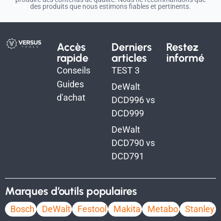
des produits que nous estimons fiables et pertinents.
Accès
Derniers
Restez
rapide
articles
informé
Conseils
TEST 3
Guides
DeWalt
d'achat
DCD996 vs
DCD999
DeWalt
DCD790 vs
DCD791
Marques d’outils populaires
Bosch
DeWalt
Festool
Makita
Metabo
Stanley