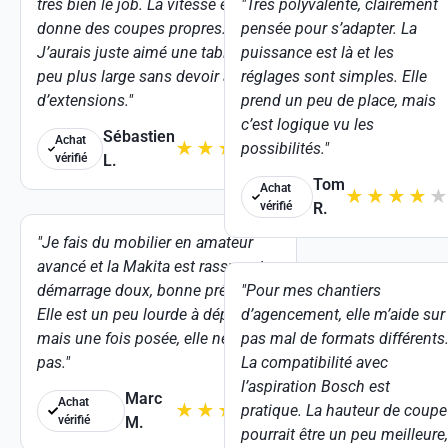
très bien le job. La vitesse élevée
"Très polyvalente, clairement
donne des coupes propres.
pensée pour s’adapter. La
J’aurais juste aimé une table un
puissance est là et les
peu plus large sans devoir ajouter
réglages sont simples. Elle
d’extensions."
prend un peu de place, mais
c’est logique vu les
Sébastien
Achat
★
★
★
★
★
possibilités."
vérifié
L.
Tom
Achat
★
★
★
★
★
vérifié
R.
"Je fais du mobilier en amateur
avancé et la Makita est rassurante :
démarrage doux, bonne précision.
"Pour mes chantiers
Elle est un peu lourde à déplacer,
d’agencement, elle m’aide sur
mais une fois posée, elle ne bouge
pas mal de formats différents
pas."
La compatibilité avec
l’aspiration Bosch est
Marc
Achat
★
★
★
★
★
pratique. La hauteur de coupe
vérifié
M.
pourrait être un peu meilleure,