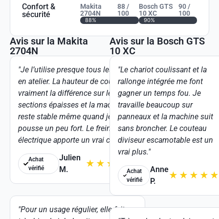
Confort &
Makita
88 /
Bosch GTS
90 /
2704N
100
10 XC
100
sécurité
88%
90%
Avis sur la Makita
Avis sur la Bosch GTS
2704N
10 XC
"Je l’utilise presque tous les jours
"Le chariot coulissant et la
en atelier. La hauteur de coupe fait
rallonge intégrée me font
vraiment la différence sur les
gagner un temps fou. Je
sections épaisses et la machine
travaille beaucoup sur
reste stable même quand je
panneaux et la machine suit
pousse un peu fort. Le frein
sans broncher. Le couteau
électrique apporte un vrai confort."
diviseur escamotable est un
vrai plus."
Julien
Achat
★
★
★
★
★
vérifié
M.
Anne
Achat
★
★
★
★
★
vérifié
P.
"Pour un usage régulier, elle fait