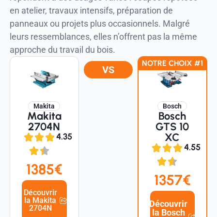
en atelier, travaux intensifs, préparation de
panneaux ou projets plus occasionnels. Malgré
leurs ressemblances, elles n’offrent pas la même
approche du travail du bois.
NOTRE CHOIX #1
VS
Makita
Bosch
Makita
Bosch
2704N
GTS 10
XC
4.35
4.55
1385€
1357€
Découvrir
la Makita
Découvrir
2704N
la Bosch