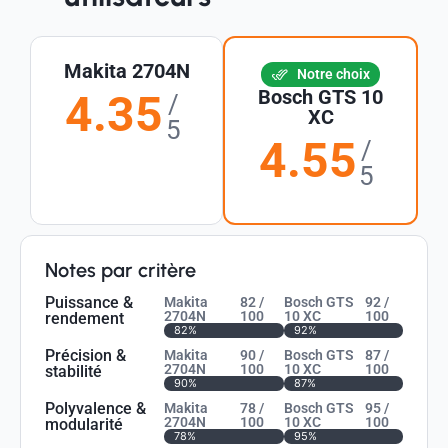
Makita 2704N
Notre choix
Bosch GTS 10
4.35
/
XC
5
4.55
/
5
Notes par critère
Puissance &
Makita
82 /
Bosch GTS
92 /
2704N
100
10 XC
100
rendement
82%
92%
Précision &
Makita
90 /
Bosch GTS
87 /
2704N
100
10 XC
100
stabilité
90%
87%
Polyvalence &
Makita
78 /
Bosch GTS
95 /
2704N
100
10 XC
100
modularité
78%
95%