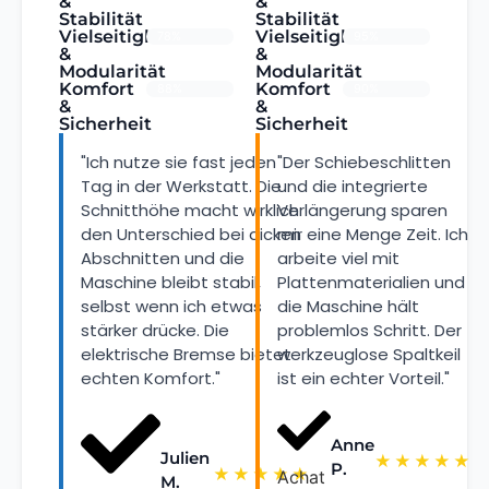
&
&
Stabilität
Stabilität
Vielseitigkeit
Vielseitigkeit
78%
95%
&
&
Modularität
Modularität
Komfort
Komfort
88%
90%
&
&
Sicherheit
Sicherheit
"Ich nutze sie fast jeden
"Der Schiebeschlitten
Tag in der Werkstatt. Die
und die integrierte
Schnitthöhe macht wirklich
Verlängerung sparen
den Unterschied bei dicken
mir eine Menge Zeit. Ich
Abschnitten und die
arbeite viel mit
Maschine bleibt stabil,
Plattenmaterialien und
selbst wenn ich etwas
die Maschine hält
stärker drücke. Die
problemlos Schritt. Der
elektrische Bremse bietet
werkzeuglose Spaltkeil
echten Komfort."
ist ein echter Vorteil."
Anne
Julien
★
★
★
★
★
P.
★
★
★
★
★
Achat
M.