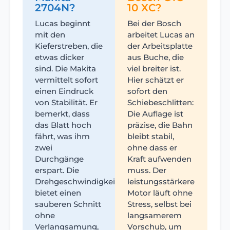
2704N?
10 XC?
Lucas beginnt
Bei der Bosch
mit den
arbeitet Lucas an
Kieferstreben, die
der Arbeitsplatte
etwas dicker
aus Buche, die
sind. Die Makita
viel breiter ist.
vermittelt sofort
Hier schätzt er
einen Eindruck
sofort den
von Stabilität. Er
Schiebeschlitten:
bemerkt, dass
Die Auflage ist
das Blatt hoch
präzise, die Bahn
fährt, was ihm
bleibt stabil,
zwei
ohne dass er
Durchgänge
Kraft aufwenden
erspart. Die
muss. Der
Drehgeschwindigkeit
leistungsstärkere
bietet einen
Motor läuft ohne
sauberen Schnitt
Stress, selbst bei
ohne
langsamerem
Verlangsamung,
Vorschub, um