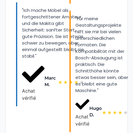
"Ich mache Möbel als
fortgeschrittener Amateur
"Für meine
und die Makita gibt
Gestaltungsprojekte
Sicherheit: sanfter Start,
hilft sie mir bei vielen
gute Präzision. Sie ist etwas
unterschiedlichen
schwer zu bewegen, aber
Formaten. Die
einmal aufgestellt bleibt sie
Kompatibilität mit der
stabil."
Bosch-Absaugung ist
praktisch. Die
Schnitthöhe könnte
etwas besser sein, aber
Marc
★
★
★
★
★
es bleibt eine gute
M.
Maschine."
Achat
vérifié
Hugo
★
★
★
★
★
D.
Achat
vérifié