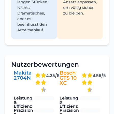
langen Stücken.
Ansatz anpassen,
Nichts
um völlig sicher
Dramatisches,
zu bleiben.
aber es
beeinflusst den
Arbeitsablauf.
Nutzerbewertungen
Makita
Bosch
4.35/5
4.55/5
2704N
GTS 10
XC
Leistung
Leistung
82%
92%
&
&
Effizienz
Effizienz
Präzision
Präzision
90%
87%