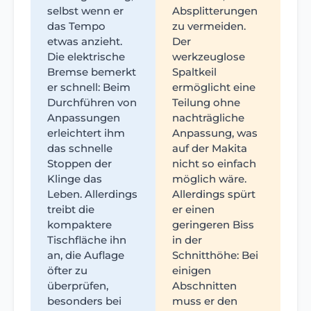
selbst wenn er
Absplitterungen
das Tempo
zu vermeiden.
etwas anzieht.
Der
Die elektrische
werkzeuglose
Bremse bemerkt
Spaltkeil
er schnell: Beim
ermöglicht eine
Durchführen von
Teilung ohne
Anpassungen
nachträgliche
erleichtert ihm
Anpassung, was
das schnelle
auf der Makita
Stoppen der
nicht so einfach
Klinge das
möglich wäre.
Leben. Allerdings
Allerdings spürt
treibt die
er einen
kompaktere
geringeren Biss
Tischfläche ihn
in der
an, die Auflage
Schnitthöhe: Bei
öfter zu
einigen
überprüfen,
Abschnitten
besonders bei
muss er den