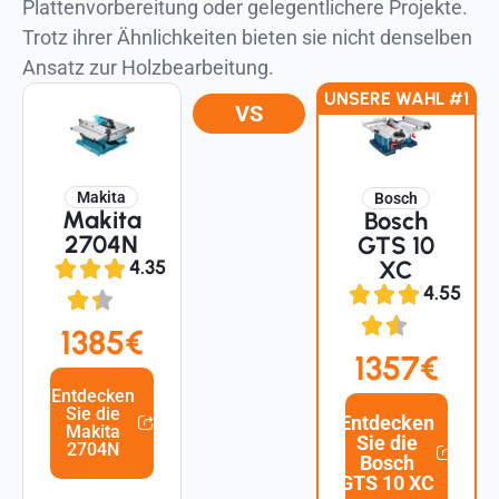
Plattenvorbereitung oder gelegentlichere Projekte.
Trotz ihrer Ähnlichkeiten bieten sie nicht denselben
Ansatz zur Holzbearbeitung.
UNSERE WAHL #1
VS
Makita
Bosch
Makita
Bosch
2704N
GTS 10
XC
4.35
4.55
1385€
1357€
Entdecken
Sie die
Entdecken
Makita
Sie die
2704N
Bosch
GTS 10 XC