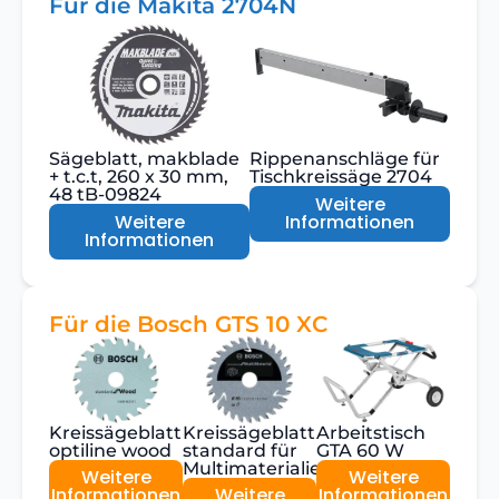
Für die Makita 2704N
Sägeblatt, makblade
Rippenanschläge für
+ t.c.t, 260 x 30 mm,
Tischkreissäge 2704
48 tB-09824
Weitere
Weitere
Informationen
Informationen
Für die Bosch GTS 10 XC
Kreissägeblatt
Kreissägeblatt
Arbeitstisch
optiline wood
standard für
GTA 60 W
Multimaterialien
Weitere
Weitere
Informationen
Weitere
Informationen