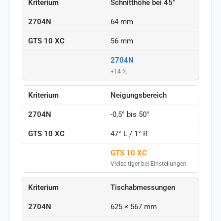
Schnitthöhe bei 45°
64 mm
56 mm
2704N
+14 %
Neigungsbereich
-0,5° bis 50°
47° L / 1° R
GTS 10 XC
Vielseitiger bei Einstellungen
Tischabmessungen
625 × 567 mm