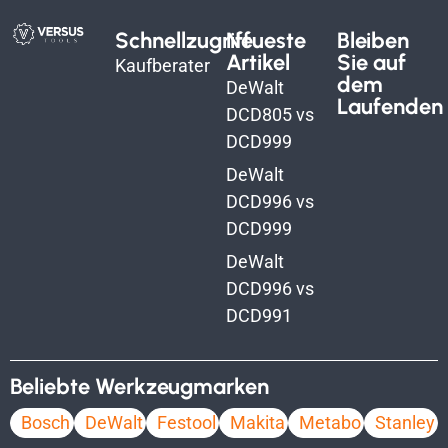
Schnellzugriff
Neueste
Bleiben
Artikel
Sie auf
Kaufberater
dem
DeWalt
Laufenden
DCD805 vs
DCD999
DeWalt
DCD996 vs
DCD999
DeWalt
DCD996 vs
DCD991
Beliebte Werkzeugmarken
Bosch
DeWalt
Festool
Makita
Metabo
Stanley