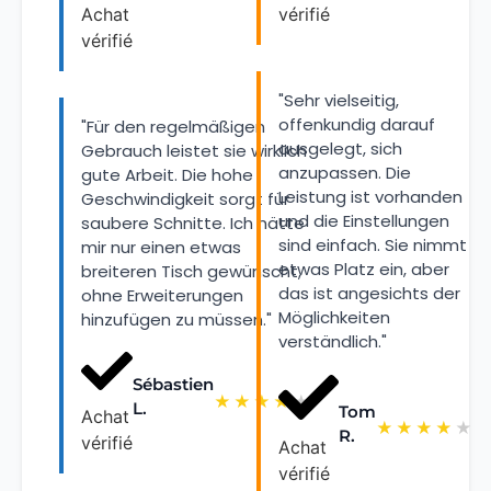
Achat
vérifié
vérifié
"Sehr vielseitig,
offenkundig darauf
"Für den regelmäßigen
ausgelegt, sich
Gebrauch leistet sie wirklich
anzupassen. Die
gute Arbeit. Die hohe
Leistung ist vorhanden
Geschwindigkeit sorgt für
und die Einstellungen
saubere Schnitte. Ich hätte
sind einfach. Sie nimmt
mir nur einen etwas
etwas Platz ein, aber
breiteren Tisch gewünscht,
das ist angesichts der
ohne Erweiterungen
Möglichkeiten
hinzufügen zu müssen."
verständlich."
Sébastien
★
★
★
★
★
L.
Tom
Achat
★
★
★
★
★
R.
vérifié
Achat
vérifié