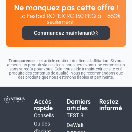
Ne manquez pas cette offre !
La Festool ROTEX RO 150 FEQ à
650€
seulement
Commandez maintenant
Transparence
: cet article contient des liens d'affiliation. Si vous
achetez un produit via ces liens, nous percevons une commission
sans surcoût pour vous. Cela nous aide à maintenir ce site et à
produire des contenus de qualité. Nous ne recommandons que
des produits que nous estimons fiables et pertinents.
Accès
Derniers
Restez
rapide
articles
informé
Conseils
TEST 3
Guides
DeWalt
d'achat