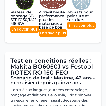
Plateau de
Abrasif haute
Abrasifs pour
ponçage ST-
performance
peinture et
STF D150/MJ2-
pour les
sols durs
M8-SW
matériaux à
En savoir plus
base de bois
En savoir plus
En savoir plus
Test en conditions réelles :
Makita BO6050J vs Festool
ROTEX RO 150 FEQ
Scénario de test : Maxime, 42 ans -
menuisier depuis quinze ans
Habitué aux longues journées entre sciage,
ponçage et finitions. Ce jour-là, il doit rénover
un escalier en chêne massif : décapage des
anciennes couches de vernis, ponçage de