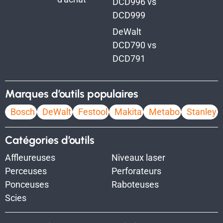
DCD996 vs
DCD999
DeWalt
DCD790 vs
DCD791
Marques d’outils populaires
Bosch
DeWalt
Festool
Makita
Metabo
Stanley
Catégories d’outils
Affleureuses
Niveaux laser
Perceuses
Perforateurs
Ponceuses
Raboteuses
Scies