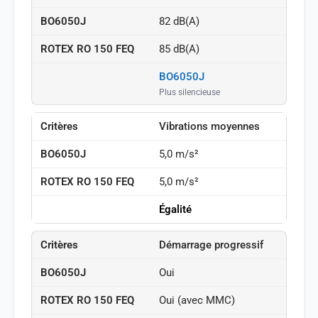
82 dB(A)
85 dB(A)
BO6050J
Plus silencieuse
Vibrations moyennes
5,0 m/s²
5,0 m/s²
Égalité
Démarrage progressif
Oui
Oui (avec MMC)