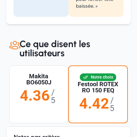
baissée. »
Ce que disent les
utilisateurs
Makita
Notre choix
BO6050J
Festool ROTEX
RO 150 FEQ
4.36
/
4.42
5
/
5