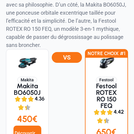
avec sa philosophie. D’un côté, la Makita BO6050J,
une ponceuse orbitale excentrique taillée pour
l’efficacité et la simplicité. De l’autre, la Festool
ROTEX RO 150 FEQ, un modèle 3-en-1 mythique,
capable de passer du dégrossissage au polissage
sans broncher.
NOTRE CHOIX #1
VS
Makita
Festool
Makita
Festool
BO6050J
ROTEX
RO 150
4.36
FEQ
4.42
450€
650€
Découvrir