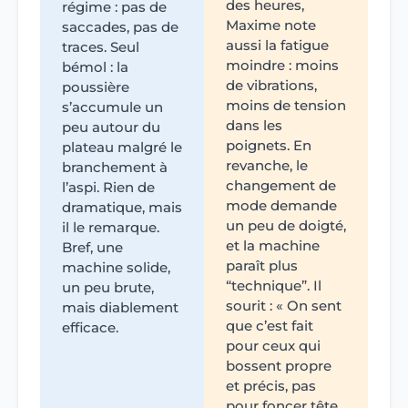
des heures,
régime : pas de
Maxime note
saccades, pas de
aussi la fatigue
traces. Seul
moindre : moins
bémol : la
de vibrations,
poussière
moins de tension
s’accumule un
dans les
peu autour du
poignets. En
plateau malgré le
revanche, le
branchement à
changement de
l’aspi. Rien de
mode demande
dramatique, mais
un peu de doigté,
il le remarque.
et la machine
Bref, une
paraît plus
machine solide,
“technique”. Il
un peu brute,
sourit : « On sent
mais diablement
que c’est fait
efficace.
pour ceux qui
bossent propre
et précis, pas
pour foncer tête