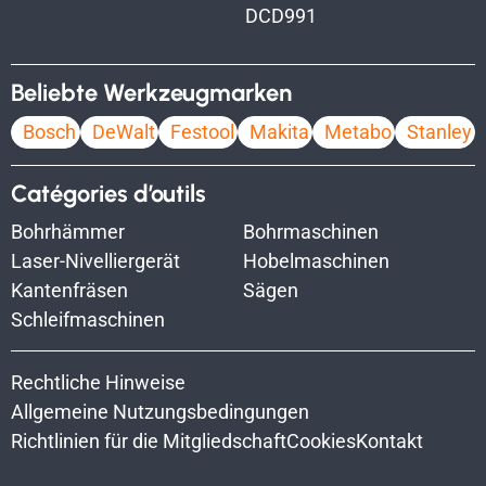
DCD991
Beliebte Werkzeugmarken
Bosch
DeWalt
Festool
Makita
Metabo
Stanley
Catégories d’outils
Bohrhämmer
Bohrmaschinen
Laser-Nivelliergerät
Hobelmaschinen
Kantenfräsen
Sägen
Schleifmaschinen
Rechtliche Hinweise
Allgemeine Nutzungsbedingungen
Richtlinien für die Mitgliedschaft
Cookies
Kontakt