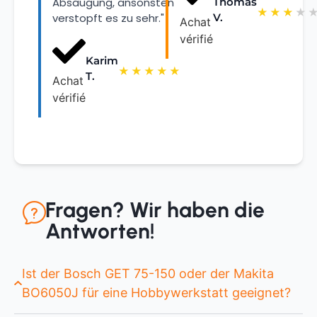
Thomas
Absaugung, ansonsten
★
★
★
★
V.
verstopft es zu sehr."
Achat
vérifié
Karim
★
★
★
★
★
T.
Achat
vérifié
Fragen? Wir haben die
Antworten!
Ist der Bosch GET 75-150 oder der Makita
BO6050J für eine Hobbywerkstatt geeignet?