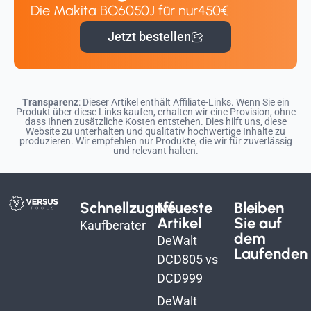
Die Makita BO6050J für nur
450€
Jetzt bestellen
Transparenz
: Dieser Artikel enthält Affiliate-Links. Wenn Sie ein
Produkt über diese Links kaufen, erhalten wir eine Provision, ohne
dass Ihnen zusätzliche Kosten entstehen. Dies hilft uns, diese
Website zu unterhalten und qualitativ hochwertige Inhalte zu
produzieren. Wir empfehlen nur Produkte, die wir für zuverlässig
und relevant halten.
Schnellzugriff
Neueste
Bleiben
Artikel
Sie auf
Kaufberater
dem
DeWalt
Laufenden
DCD805 vs
DCD999
DeWalt