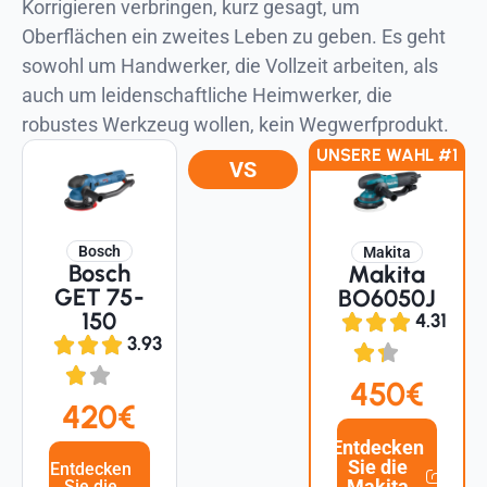
Korrigieren verbringen, kurz gesagt, um
Oberflächen ein zweites Leben zu geben. Es geht
sowohl um Handwerker, die Vollzeit arbeiten, als
auch um leidenschaftliche Heimwerker, die
robustes Werkzeug wollen, kein Wegwerfprodukt.
UNSERE WAHL #1
VS
Bosch
Makita
Bosch
Makita
GET 75-
BO6050J
150
4.31
3.93
450€
420€
Entdecken
Sie die
Entdecken
Makita
Sie die