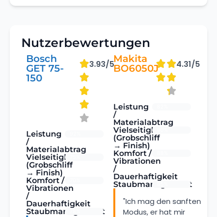
Nutzerbewertungen
Bosch
Makita
3.93/5
4.31/5
GET 75-
BO6050J
150
Leistung
82%
/
Materialabtrag
Vielseitigkeit
90%
Leistung
92%
(Grobschliff
/
→ Finish)
Materialabtrag
Komfort /
88%
Vielseitigkeit
75%
Vibrationen
(Grobschliff
/
→ Finish)
Dauerhaftigkeit
Komfort /
70%
Staubmanagement
85%
Vibrationen
/
"Ich mag den sanften
Dauerhaftigkeit
Staubmanagement
Modus, er hat mir
78%