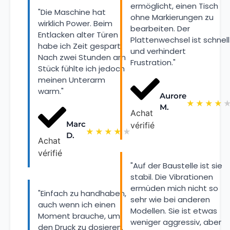
ermöglicht, einen Tisch
"Die Maschine hat
ohne Markierungen zu
wirklich Power. Beim
bearbeiten. Der
Entlacken alter Türen
Plattenwechsel ist schnell
habe ich Zeit gespart.
und verhindert
Nach zwei Stunden am
Frustration."
Stück fühlte ich jedoch
meinen Unterarm
warm."
Aurore
★
★
★
★
M.
Achat
Marc
vérifié
★
★
★
★
★
D.
Achat
vérifié
"Auf der Baustelle ist sie
stabil. Die Vibrationen
ermüden mich nicht so
"Einfach zu handhaben,
sehr wie bei anderen
auch wenn ich einen
Modellen. Sie ist etwas
Moment brauche, um
weniger aggressiv, aber
den Druck zu dosieren.