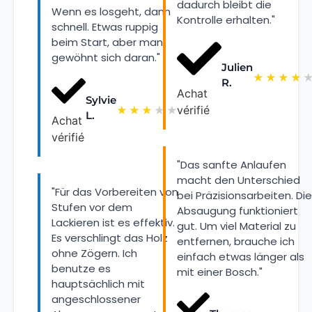
dadurch bleibt die
Wenn es losgeht, dann
Kontrolle erhalten."
schnell. Etwas ruppig
beim Start, aber man
gewöhnt sich daran."
Julien
★
★
★
★
R.
Achat
Sylvie
vérifié
★
★
★
★
★
L.
Achat
vérifié
"Das sanfte Anlaufen
macht den Unterschied
"Für das Vorbereiten von
bei Präzisionsarbeiten. Die
Stufen vor dem
Absaugung funktioniert
Lackieren ist es effektiv.
gut. Um viel Material zu
Es verschlingt das Holz
entfernen, brauche ich
ohne Zögern. Ich
einfach etwas länger als
benutze es
mit einer Bosch."
hauptsächlich mit
angeschlossener