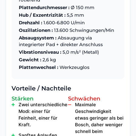
Plattendurchmesser :
Ø 150 mm
Hub / Exzentrizität :
5,5 mm
Drehzahl :
1.600-6.800 U/min
Oszillationen :
13.600 Schwingungen/Min
Absaugsystem :
Absaugung via
integrierter Pad + direkter Anschluss
Vibrationsniveau :
5,0 m/s² (Metall)
Gewicht :
2,6 kg
Plattenwechsel :
Werkzeuglos
Vorteile / Nachteile
Stärken
Schwächen
Zwei unterschiedliche
Maximale
Modi: einer für
Geschwindigkeit
Feinheit, einer für
etwas geringer als bei
Kraft.
Bosch, daher weniger
schnell beim
Sanftes Anlaufen