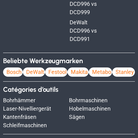
DCD996 vs
DCD999
DeWalt
DCD996 vs
DCD991
Beliebte Werkzeugmarken
Bosch
DeWalt
Festool
Makita
Metabo
Stanley
Catégories d’outils
Bohrhämmer
Bohrmaschinen
Laser-Nivelliergerät
Hobelmaschinen
Kantenfräsen
Sägen
Schleifmaschinen