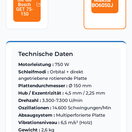
Bosch
BO6050J
GET 75-
150
Technische Daten
Motorleistung :
750 W
Schleifmodi :
Orbital + direkt
angetriebene rotierende Platte
Plattendurchmesser :
Ø 150 mm
Hub / Exzentrizität :
4,5 mm / 2,25 mm
Drehzahl :
3.300-7.300 U/min
Oszillationen :
14.600 Schwingungen/Min
Absaugsystem :
Multiperforierte Platte
Vibrationsniveau :
6,5 m/s² (Holz)
Gewicht :
2,6 kg