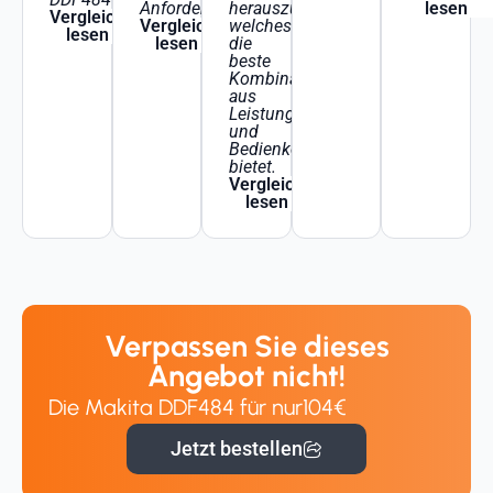
Anforderungen?
herauszufinden,
lesen
Vergleich
Vergleich
welches
lesen
lesen
die
beste
Kombination
aus
Leistung
und
Bedienkomfort
bietet.
Vergleich
lesen
Verpassen Sie dieses
Angebot nicht!
Die Makita DDF484 für nur
104€
Jetzt bestellen