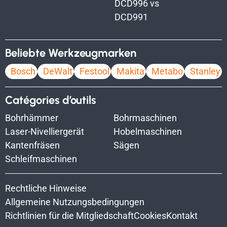
DCD996 vs
DCD991
Beliebte Werkzeugmarken
Bosch
DeWalt
Festool
Makita
Metabo
Stanley
Catégories d’outils
Bohrhämmer
Bohrmaschinen
Laser-Nivelliergerät
Hobelmaschinen
Kantenfräsen
Sägen
Schleifmaschinen
Rechtliche Hinweise
Allgemeine Nutzungsbedingungen
Richtlinien für die Mitgliedschaft
Cookies
Kontakt