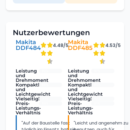
Nutzerbewertungen
Makita
Makita
4.48/5
4.53/5
DDF484
DDF485
Leistung
Leistung
92%
87%
und
und
Drehmoment
Drehmoment
Kompaktheit
Kompaktheit
88%
93%
und
und
Leichtgewicht
Leichtgewicht
Vielseitigkeit
Vielseitigkeit
90%
92%
Preis-
Preis-
89%
91%
Leistungs-
Leistungs-
Verhältnis
Verhältnis
"Auf der Baustelle fast
"Leicht und angenehm zu
täglich im Einsatz, hat sie
benutzen, auch für