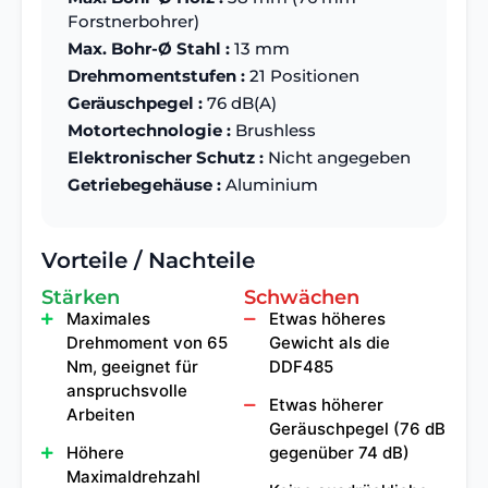
Forstnerbohrer)
Max. Bohr-Ø Stahl :
13 mm
Drehmomentstufen :
21 Positionen
Geräuschpegel :
76 dB(A)
Motortechnologie :
Brushless
Elektronischer Schutz :
Nicht angegeben
Getriebegehäuse :
Aluminium
Vorteile / Nachteile
Stärken
Schwächen
Maximales
Etwas höheres
Drehmoment von 65
Gewicht als die
Nm, geeignet für
DDF485
anspruchsvolle
Etwas höherer
Arbeiten
Geräuschpegel (76 dB
Höhere
gegenüber 74 dB)
Maximaldrehzahl