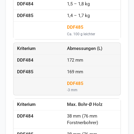
1,5 – 1,8 kg
1,4 – 1,7 kg
DDF485
Ca. 100 g leichter
Abmessungen (L)
172 mm
169 mm
DDF485
-3 mm
Max. Bohr-Ø Holz
38 mm (76 mm
Forstnerbohrer)