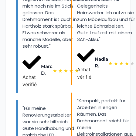
mich noch nie im Stich
Gelegenheits-
gelassen. Das
Heimwerker. Ich nutze sie
Drehmoment ist auch in
zum Möbelaufbau und für
Hartholz stark spürbar.
leichte Bohrarbeiten.
Etwas schwerer als
Gute Laufzeit mit einem
manche Modelle, aber
3Ah-Akku."
sehr robust."
Nadia
★
★
★
★
★
R.
Marc
Achat
★
★
★
★
★
D.
vérifié
Achat
vérifié
"Kompakt, perfekt für
Arbeiten in engen
"Für meine
Räumen. Das
Renovierungsarbeiten
Drehmoment reicht für
war sie sehr hilfreich.
meine
Gute Handhabung und
Elektroinstallationen aus.
praktische LED-