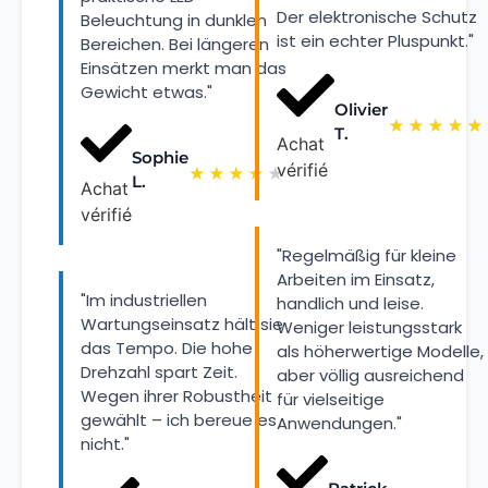
Der elektronische Schutz
Beleuchtung in dunklen
ist ein echter Pluspunkt."
Bereichen. Bei längeren
Einsätzen merkt man das
Gewicht etwas."
Olivier
★
★
★
★
★
T.
Achat
Sophie
vérifié
★
★
★
★
★
L.
Achat
vérifié
"Regelmäßig für kleine
Arbeiten im Einsatz,
"Im industriellen
handlich und leise.
Wartungseinsatz hält sie
Weniger leistungsstark
das Tempo. Die hohe
als höherwertige Modelle,
Drehzahl spart Zeit.
aber völlig ausreichend
Wegen ihrer Robustheit
für vielseitige
gewählt – ich bereue es
Anwendungen."
nicht."