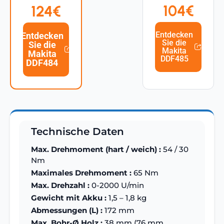
104€
124€
Entdecken
Entdecken
Sie die
Sie die
Makita
Makita
DDF485
DDF484
Technische Daten
Max. Drehmoment (hart / weich) :
54 / 30
Nm
Maximales Drehmoment :
65 Nm
Max. Drehzahl :
0-2000 U/min
Gewicht mit Akku :
1,5 – 1,8 kg
Abmessungen (L) :
172 mm
Max. Bohr-Ø Holz :
38 mm (76 mm