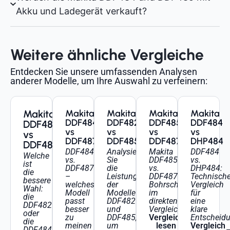
Akku und Ladegerät verkauft?
Weitere ähnliche Vergleiche
Entdecken Sie unsere umfassenden Analysen
anderer Modelle, um Ihre Auswahl zu verfeinern:
Makita
Makita
Makita
Makita
Makita
DDF484
DDF482
DDF485
DDF484
DDF482
vs
vs
vs
vs
vs
DDF487
DDF485
DDF487
DHP484
DDF484
DDF484
Analysieren
Makita
DDF484
Welche
vs.
Sie
DDF485
vs.
ist
DDF487
die
vs.
DHP484:
die
–
Leistung
DDF487:
Technische
bessere
welches
der
Bohrschrauber
Vergleich
Wahl:
Modell
Modelle
im
für
die
passt
DDF482
direkten
eine
DDF482
besser
und
Vergleich
klare
oder
zu
DDF485,
Vergleich
Entscheid
die
meinen
um
lesen
Vergleich
DDF484?