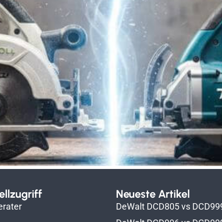
llzugriff
Neueste Artikel
erater
DeWalt DCD805 vs DCD99