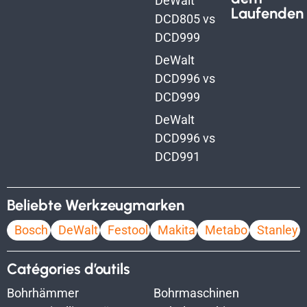
DeWalt
Laufenden
DCD805 vs
DCD999
DeWalt
DCD996 vs
DCD999
DeWalt
DCD996 vs
DCD991
Beliebte Werkzeugmarken
Bosch
DeWalt
Festool
Makita
Metabo
Stanley
Catégories d’outils
Bohrhämmer
Bohrmaschinen