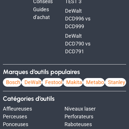
Conseils
TEST 3
Guides
DeWalt
d'achat
DCD996 vs
DCD999
DeWalt
DCD790 vs
DCD791
Marques d’outils populaires
Bosch
DeWalt
Festool
Makita
Metabo
Stanley
Catégories d’outils
Affleureuses
Niveaux laser
Perceuses
Perforateurs
Ponceuses
Raboteuses