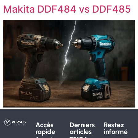
Makita DDF484 vs DDF485
Accès
Derniers
Restez
rapide
articles
informé