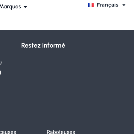
Français
Italiano
Marques
Restez informé
9
1
ceuses
Raboteuses