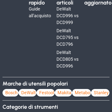
rapido
articoli
aggiornato
Guide
DeWalt
all'acquisto
DCD996 vs
DCD999
DeWalt
DCD795 vs
DCD796
DeWalt
DCD805 vs
DCD996
Marche di utensili popolari
Bosch
DeWalt
Festool
Makita
Metabo
Stanley
Categorie di strumenti