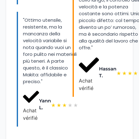
velocità e la potenza
costante sono ottimi. Uni
"Ottimo utensile,
piccolo difetto: col temp
resistente, ma la
diventa un po’ rumoroso,
mancanza della
ma è secondario rispetto
velocità variabile si
alla qualità del lavoro che
nota quando vuoi un
offre."
foro pulito nei materiali
più teneri. A parte
questo, è il classico
Hassan
★
★
★
★
Makita: affidabile e
T.
Achat
preciso."
vérifié
Yann
★
★
★
★
★
L.
Achat
vérifié