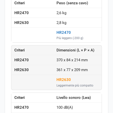
Peso (senza cavo)
2,6 kg
2,8 kg
HR2470
Più leggero (-200 g)
Dimensioni (L × P × A)
370 x 84 x 214 mm
361 x 77 x 209 mm
HR2630
Leggermente più compatto
Livello sonoro (Lwa)
100 dB(A)