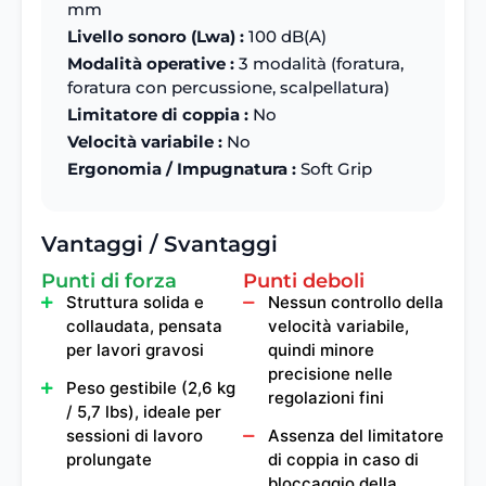
mm
Livello sonoro (Lwa) :
100 dB(A)
Modalità operative :
3 modalità (foratura,
foratura con percussione, scalpellatura)
Limitatore di coppia :
No
Velocità variabile :
No
Ergonomia / Impugnatura :
Soft Grip
Vantaggi / Svantaggi
Punti di forza
Punti deboli
Struttura solida e
Nessun controllo della
collaudata, pensata
velocità variabile,
per lavori gravosi
quindi minore
precisione nelle
Peso gestibile (2,6 kg
regolazioni fini
/ 5,7 lbs), ideale per
sessioni di lavoro
Assenza del limitatore
prolungate
di coppia in caso di
bloccaggio della