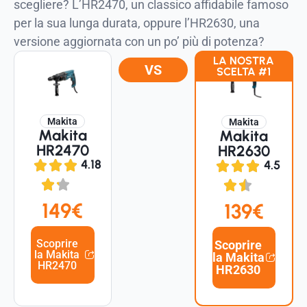
scegliere? L’HR2470, un classico affidabile famoso
per la sua lunga durata, oppure l’HR2630, una
versione aggiornata con un po’ più di potenza?
LA NOSTRA
VS
SCELTA #1
Makita
Makita
Makita
Makita
HR2470
HR2630
4.18
4.5
149€
139€
Scoprire
Scoprire
la Makita
la Makita
HR2470
HR2630