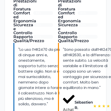
Prestazioni
Prestazioni
di
di
Foratura
Foratura
Comfort
Comfort
82%
90%
ed
ed
Ergonomia
Ergonomia
Sicurezza
Sicurezza
75%
93%
e
e
Controllo
Controllo
Rapporto
Rapporto
90%
85%
Qualità/Prezzo
Qualità/Prezzo
"Lo uso l’HR2470 da più
"Sono passato dall’HR247
di cinque anni e,
all’HR2630, e la differenza 
onestamente,
sente subito. La velocità
sopporta tutto senza
variabile e il limitatore di
battere ciglio. Non si è
coppia sono un vero
mai surriscaldato,
vantaggio per sicurezza e
nemmeno dopo
comfort. Molto ben
giornate intere a forare
equilibrato in mano."
il calcestruzzo. Non è il
più silenzioso, ma è
Sébastien
solido, davvero."
★
★
★
★
R.
Achat