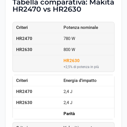
Tabella comparativa: Makita
HR2470 vs HR2630
Potenza nominale
780 W
800 W
HR2630
+2,5% di potenza in più
Energia d’impatto
2,4 J
2,4 J
Parità