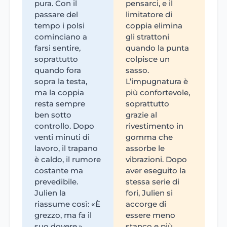
pura. Con il
pensarci, e il
passare del
limitatore di
tempo i polsi
coppia elimina
cominciano a
gli strattoni
farsi sentire,
quando la punta
soprattutto
colpisce un
quando fora
sasso.
sopra la testa,
L’impugnatura è
ma la coppia
più confortevole,
resta sempre
soprattutto
ben sotto
grazie al
controllo. Dopo
rivestimento in
venti minuti di
gomma che
lavoro, il trapano
assorbe le
è caldo, il rumore
vibrazioni. Dopo
costante ma
aver eseguito la
prevedibile.
stessa serie di
Julien la
fori, Julien si
riassume così: «È
accorge di
grezzo, ma fa il
essere meno
suo dovere.»
stanco e più