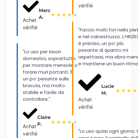
vérifié
Marc
★
★
★
★
★
A.
Achat
vérifié
"Faccio molti fori nella pie
e nel calcestruzzo. L’HR26
è preciso, un po’ più
pesante di quanto mi
"Lo uso per lavori
aspettassi, ma vibra men
domestici, soprattutto
e mantiene un buon ritmo
per montare mensole o
forare muri portanti. È
un po’ pesante sulle
braccia, ma molto
Lucie
★
★
★
★
stabile e facile da
M.
controllare."
Achat
vérifié
Claire
★
★
★
★
★
P.
Achat
"Lo uso quasi ogni giorno. I
vérifié
cavo lungo, il controllo del