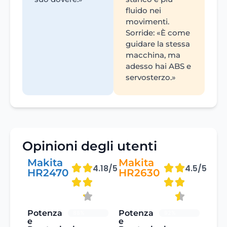
fluido nei
movimenti.
Sorride: «È come
guidare la stessa
macchina, ma
adesso hai ABS e
servosterzo.»
Opinioni degli utenti
Makita
Makita
4.18/5
4.5/5
HR2470
HR2630
Potenza
Potenza
88%
92%
e
e