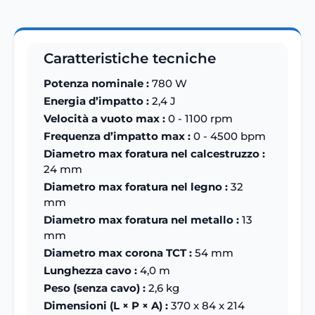
Caratteristiche tecniche
Potenza nominale :
780 W
Energia d’impatto :
2,4 J
Velocità a vuoto max :
0 - 1100 rpm
Frequenza d’impatto max :
0 - 4500 bpm
Diametro max foratura nel calcestruzzo :
24 mm
Diametro max foratura nel legno :
32
mm
Diametro max foratura nel metallo :
13
mm
Diametro max corona TCT :
54 mm
Lunghezza cavo :
4,0 m
Peso (senza cavo) :
2,6 kg
Dimensioni (L × P × A) :
370 x 84 x 214