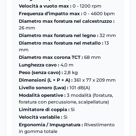
Velocità a vuoto max :
0 - 1200 rpm
Frequenza d’impatto max :
0 - 4600 bpm
Diametro max foratura nel calcestruzzo :
26 mm
Diametro max foratura nel legno :
32 mm
Diametro max foratura nel metallo :
13
mm
Diametro max corona TCT :
68 mm
Lunghezza cavo :
4,0 m
Peso (senza cavo) :
2,8 kg
Dimensioni (L × P × A) :
361 x 77 x 209 mm
Livello sonoro (Lwa) :
101 dB(A)
Modalità operative :
3 modalità (foratura,
foratura con percussione, scalpellatura)
Limitatore di coppia :
Sì
Velocità variabile :
Sì
Ergonomia / Impugnatura :
Rivestimento
in gomma totale