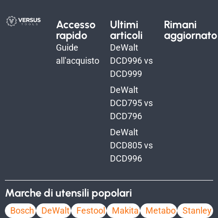
Accesso
Ultimi
Rimani
rapido
articoli
aggiornato
Guide
DeWalt
all'acquisto
DCD996 vs
DCD999
DeWalt
DCD795 vs
DCD796
DeWalt
DCD805 vs
DCD996
Marche di utensili popolari
Bosch
DeWalt
Festool
Makita
Metabo
Stanley