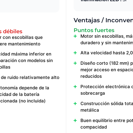
Ventajas / Inconve
Puntos fuertes
 débiles
Motor sin escobillas, má
 con escobillas que
duradero y sin manteni
iere mantenimiento
Alta velocidad hasta 2,
idad máxima inferior en
aración con modelos sin
Diseño corto (182 mm) 
illas
mejor acceso en espaci
reducidos
 de ruido relativamente alto
Protección electrónica 
utonomía depende de la
sobrecarga
idad de la batería
cionada (no incluida)
Construcción sólida tot
metálica
Buen equilibrio entre po
compacidad