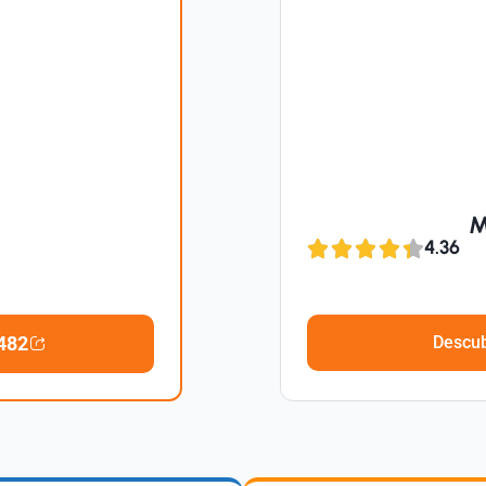
M
4.36
Descub
482