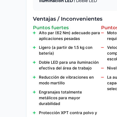
Iluminación LED :
Doble LED
Ventajas / Inconvenientes
Puntos fuertes
Puntos
Alto par (62 Nm) adecuado para
Motor
aplicaciones pesadas
requ
Ligero (a partir de 1.5 kg con
Veloc
batería)
comp
escob
Doble LED para una iluminación
efectiva del área de trabajo
Nivel
Reducción de vibraciones en
La a
modo martillo
capac
selec
Engranajes totalmente
metálicos para mayor
durabilidad
Protección XPT contra polvo y