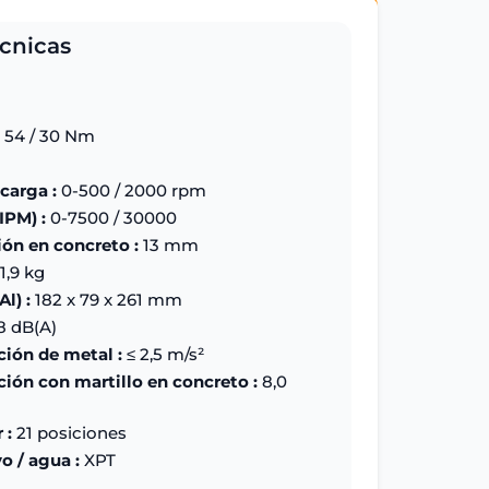
écnicas
54 / 30 Nm
carga :
0-500 / 2000 rpm
IPM) :
0-7500 / 30000
ón en concreto :
13 mm
 1,9 kg
l) :
182 x 79 x 261 mm
 dB(A)
ción de metal :
≤ 2,5 m/s²
ción con martillo en concreto :
8,0
 :
21 posiciones
o / agua :
XPT