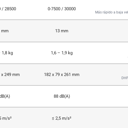
 / 28500
0-7500 / 30000
Más rápido a baja ve
3 mm
13 mm
– 1,8 kg
1,6 – 1,9 kg
9 x 249 mm
182 x 79 x 261 mm
DHP
dB(A)
88 dB(A)
5 m/s²
≤ 2,5 m/s²