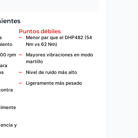
nientes
Puntos débiles
s
Menor par que el DHP482 (54
miento
Nm vs 62 Nm)
000 rpm
Mayores vibraciones en modo
martillo
para
os
Nivel de ruido más alto
Ligeramente más pesado
contra
almente
tencia y