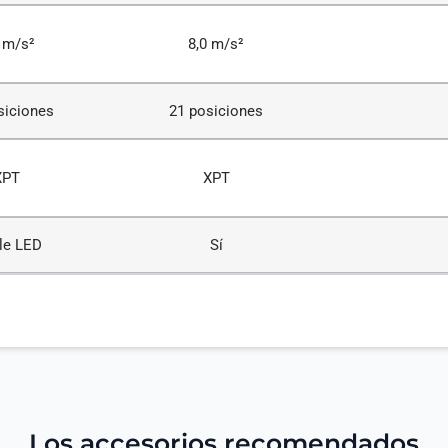
 m/s²
8,0 m/s²
siciones
21 posiciones
XPT
XPT
le LED
Sí
Los accesorios recomendados