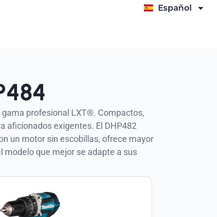
Español
Italiano
P484
la gama profesional LXT®. Compactos,
ra aficionados exigentes. El DHP482
con un motor sin escobillas, ofrece mayor
 el modelo que mejor se adapte a sus