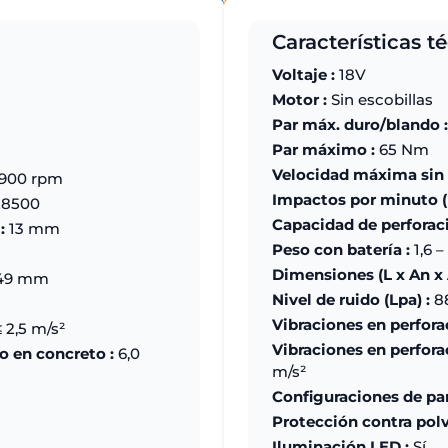
Características t
Voltaje :
18V
Motor :
Sin escobillas
Par máx. duro/blando :
Par máximo :
65 Nm
Velocidad máxima sin 
1900 rpm
Impactos por minuto (
28500
Capacidad de perforaci
:
13 mm
Peso con batería :
1,6 –
Dimensiones (L x An x A
249 mm
Nivel de ruido (Lpa) :
88
Vibraciones en perfora
 2,5 m/s²
Vibraciones en perfora
o en concreto :
6,0
m/s²
Configuraciones de par
Protección contra polv
Iluminación LED :
Sí