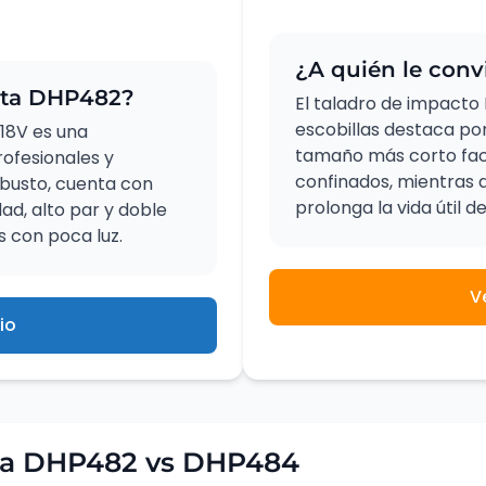
¿A quién le con
kita DHP482?
El taladro de impacto
escobillas destaca por
18V es una
tamaño más corto facil
rofesionales y
confinados, mientras 
obusto, cuenta con
prolonga la vida útil d
d, alto par y doble
s con poca luz.
V
io
ita DHP482 vs DHP484